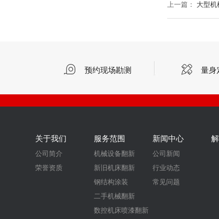
上一篇：
大型机
预约现场勘测
量身
关于我们
服务范围
新闻中心
解
公司简介
机械设备翻新
公司新闻
荣誉资质
新旧机床翻新
行业动态
钢结构涂装
常见问题
二手机械翻新
数控机床喷漆翻新