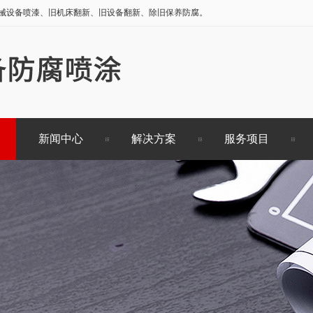
械设备喷漆、旧机床翻新、旧设备翻新、除旧保养防腐。
新闻中心
解决方案
服务项目