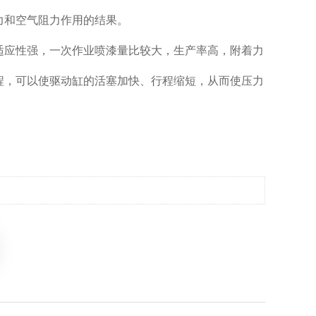
力和空气阻力作用的结果。
应性强，一次作业喷漆量比较大，生产率高，附着力
程，可以使驱动缸的活塞加快、行程缩短，从而使压力