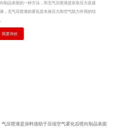
向制品表面的一种方法，而无气压喷漆是依靠压力直接
漆，无气压喷漆的雾化是本身压力和空气阻力作用的结
。
我要询价
气压喷漆是涂料借助于压缩空气雾化后喷向制品表面