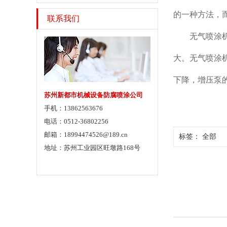
的一种方法，
联系我们
无气喷涂机设
大。无气喷涂
下降，增压泵
苏州新都市机械设备防腐喷涂公司
手机：13862563676
电话：0512-36802256
邮箱：
18994474526@189.cn
标签：
全部
地址：苏州工业园区旺墩路168号