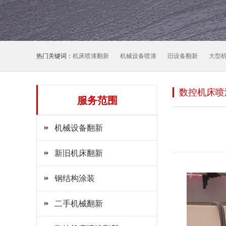
热门关键词：
机床喷漆翻新
机械设备喷漆
旧设备翻新
大型
数控机床喷
服务范围
机械设备翻新
新旧机床翻新
钢结构涂装
二手机械翻新